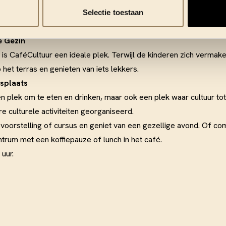
agavond en op zondagmiddag. Dagelijks kan je kiezen uit een uit
Selectie toestaan
ersgebakken wafels, pannenkoeken en appeltaartjes.
e Gezin
is CaféCultuur een ideale plek. Terwijl de kinderen zich vermake
p het terras en genieten van iets lekkers.
splaats
een plek om te eten en drinken, maar ook een plek waar cultuur to
e culturele activiteiten georganiseerd.
oorstelling of cursus en geniet van een gezellige avond. Of co
ntrum met een koffiepauze of lunch in het café.
uur.