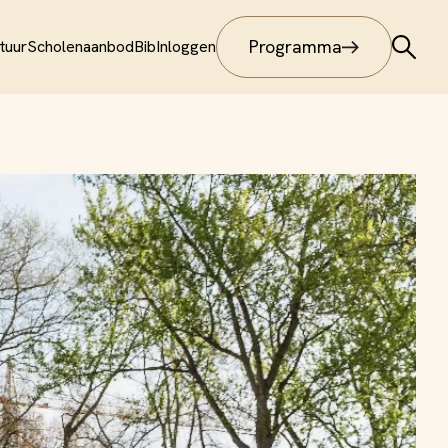
Programma
tuur
Scholenaanbod
Bib
Inloggen
Programma