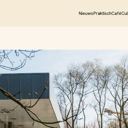
Nieuws
Praktisch
CaféCul