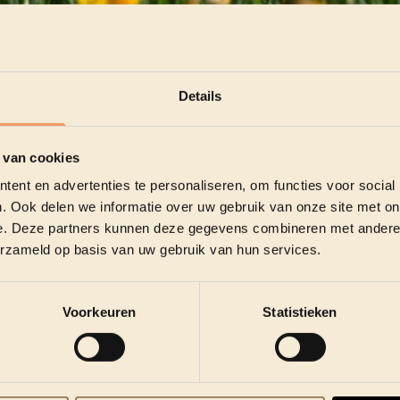
Details
 van cookies
ent en advertenties te personaliseren, om functies voor social
. Ook delen we informatie over uw gebruik van onze site met on
e. Deze partners kunnen deze gegevens combineren met andere i
erzameld op basis van uw gebruik van hun services.
CaféCultuur
Voorkeuren
Statistieken
 Scharpoord ligt
CaféCultuur,
een luchtige Taverne – Restaurant
n. Met zijn moderne uitstraling en zon van 's morgens tot 's avo
raten.
erdag kan je 's middags genieten van een lekkere dagschotel. 