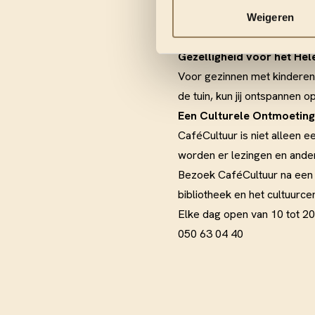
nemen op vrijdag- en zaterd
Weigeren
de kaart. Specialiteiten: v
Gezelligheid voor het Hel
Voor gezinnen met kinderen 
de tuin, kun jij ontspannen o
Een Culturele Ontmoeting
CaféCultuur is niet alleen 
worden er lezingen en ander
Bezoek CaféCultuur na een v
bibliotheek en het cultuurce
Elke dag open van 10 tot 20 
050 63 04 40