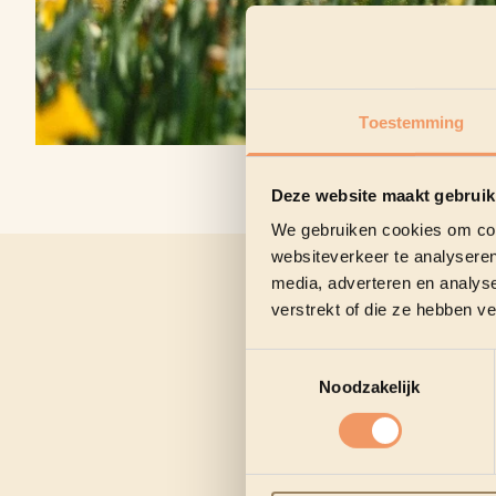
Toestemming
Deze website maakt gebruik
We gebruiken cookies om cont
websiteverkeer te analyseren
media, adverteren en analys
verstrekt of die ze hebben v
Toestemmingsselectie
Noodzakelijk
Direct naast Cultuurcentrum
midden van een oase van groe
om te ontspannen of bij te p
Van maandag tot en met zat