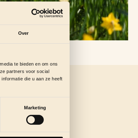
Over
 media te bieden en om ons
ze partners voor social
nformatie die u aan ze heeft
Marketing
 met een groot terras, te
nds is dit de perfecte plek
Een weekendmenu kan je