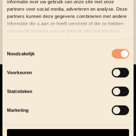
informatie over uw gebruik van onze site met onze
partners voor social media, adverteren en analyse. Deze
partners kunnen deze gegevens combineren met andere
Film 2026
informatie die u aan ze heeft verstrekt of die ze hebben
verzameld op basis van uw gebruik van hun services.
Toestemmingsselectie
Noodzakelijk
Footer
Voorkeuren
Statistieken
Marketing
OPENINGSUREN ONTHAAL