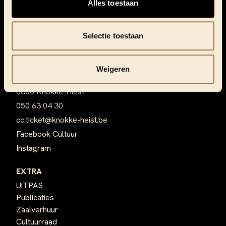
Alles toestaan
ma - vr 8.30 - 17 uur
za 10 - 17 uur / in juli & augustus: 10 - 13 uur
Selectie toestaan
Gesloten op zon- en feestdagen
CULTUURCENTRUM SCHARPOORD
Weigeren
Maxim Willemspad 1
8300 Knokke-Heist
050 63 04 30
cc.ticket@knokke-heist.be
Facebook Cultuur
Instagram
EXTRA
UiTPAS
Publicaties
Zaalverhuur
Cultuurraad