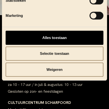
Statistieken
Marketing
Footer
Alles toestaan
Selectie toestaan
Weigeren
OPENINGSUREN ONTHAAL
ma - vr 8.30 - 17 uur
za 10 - 17 uur / in juli & augustus: 10 - 13 uur
Gesloten op zon- en feestdagen
CULTUURCENTRUM SCHARPOORD