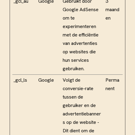
_gcl_au
Google
Gebruikt door
3
Google AdSense
maand
om te
en
experimenteren
met de efficiëntie
van advertenties
op websites die
hun services
gebruiken.
_gcl_ls
Google
Volgt de
Perma
conversie-rate
nent
tussen de
gebruiker en de
advertentiebanner
s op de website -
Dit dient om de