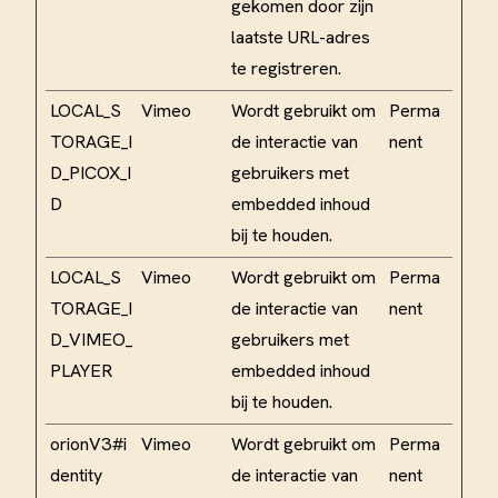
gekomen door zijn
laatste URL-adres
te registreren.
LOCAL_S
Vimeo
Wordt gebruikt om
Perma
TORAGE_I
de interactie van
nent
D_PICOX_I
gebruikers met
D
embedded inhoud
bij te houden.
LOCAL_S
Vimeo
Wordt gebruikt om
Perma
TORAGE_I
de interactie van
nent
D_VIMEO_
gebruikers met
PLAYER
embedded inhoud
bij te houden.
orionV3#i
Vimeo
Wordt gebruikt om
Perma
dentity
de interactie van
nent