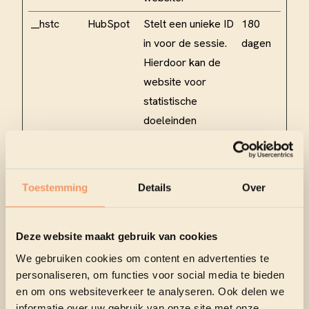
__hstc
HubSpot
Stelt een unieke ID
180
in voor de sessie.
dagen
Hierdoor kan de
website voor
statistische
doeleinden
gegevens over
bezoekersgedrag
verkrijgen.
Toestemming
Details
Over
hubspotut
HubSpot
Stelt een unieke ID
180
k
in voor de sessie.
dagen
Deze website maakt gebruik van cookies
Hierdoor kan de
We gebruiken cookies om content en advertenties te
website voor
personaliseren, om functies voor social media te bieden
statistische
en om ons websiteverkeer te analyseren. Ook delen we
doeleinden
informatie over uw gebruik van onze site met onze