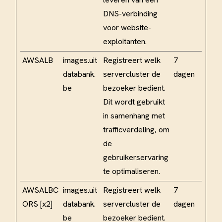
DNS-verbinding
voor website-
exploitanten.
AWSALB
images.uit
Registreert welk
7
databank.
servercluster de
dagen
be
bezoeker bedient.
Dit wordt gebruikt
in samenhang met
trafficverdeling, om
de
gebruikerservaring
te optimaliseren.
AWSALBC
images.uit
Registreert welk
7
ORS [x2]
databank.
servercluster de
dagen
be
bezoeker bedient.