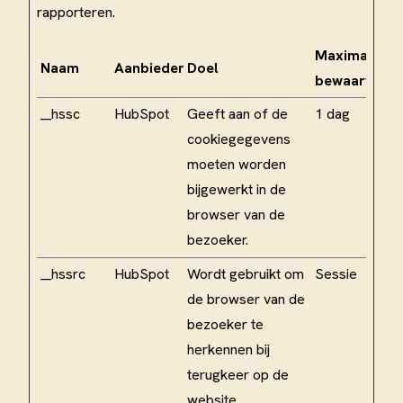
rapporteren.
Maximale
Naam
Aanbieder
Doel
bewaartermi
__hssc
HubSpot
Geeft aan of de
1 dag
cookiegegevens
moeten worden
bijgewerkt in de
browser van de
bezoeker.
__hssrc
HubSpot
Wordt gebruikt om
Sessie
de browser van de
bezoeker te
herkennen bij
terugkeer op de
website.