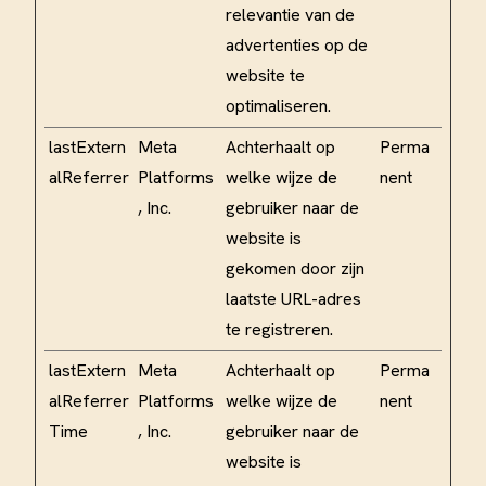
relevantie van de
advertenties op de
website te
optimaliseren.
lastExtern
Meta
Achterhaalt op
Perma
alReferrer
Platforms
welke wijze de
nent
, Inc.
gebruiker naar de
website is
gekomen door zijn
laatste URL-adres
te registreren.
lastExtern
Meta
Achterhaalt op
Perma
alReferrer
Platforms
welke wijze de
nent
Time
, Inc.
gebruiker naar de
website is