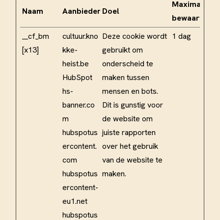
Maximale
Naam
Aanbieder
Doel
bewaartermi
__cf_bm
cultuur.kno
Deze cookie wordt
1 dag
[x13]
kke-
gebruikt om
heist.be
onderscheid te
HubSpot
maken tussen
hs-
mensen en bots.
banner.co
Dit is gunstig voor
m
de website om
hubspotus
juiste rapporten
ercontent.
over het gebruik
com
van de website te
hubspotus
maken.
ercontent-
eu1.net
hubspotus