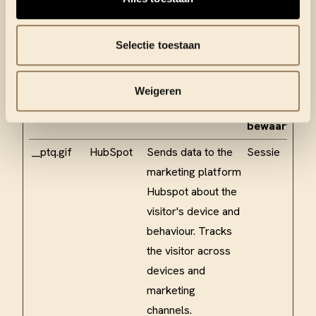
zijn toegesneden op en relevant zijn voor de
individuele gebruiker. Deze advertenties worden zo
Selectie toestaan
waardevoller voor uitgevers en externe
adverteerders.
Weigeren
Maximale
Naam
Aanbieder
Doel
bewaartermi
__ptq.gif
HubSpot
Sends data to the
Sessie
marketing platform
Hubspot about the
visitor's device and
behaviour. Tracks
the visitor across
devices and
marketing
channels.