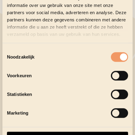
Dieter Bevers
- Belgique
informatie over uw gebruik van onze site met onze
Liu Qiang
- Chine
partners voor social media, adverteren en analyse. Deze
partners kunnen deze gegevens combineren met andere
Nikolai Vorontsov
- Russie
informatie die u aan ze heeft verstrekt of die ze hebben
Oguz Demir
- Turquie
verzameld op basis van uw gebruik van hun services.
Curieux de connaître tous les dessinateurs
sélectionnés ? Découvrez-les par pays
ici.
Bientôt,
Toestemmingsselectie
vous pourrez également admirer leurs œuvres dans
Noodzakelijk
l'exposition.
Voorkeuren
Statistieken
Marketing