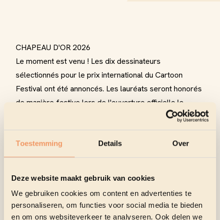
CHAPEAU D'OR 2026
Le moment est venu ! Les dix dessinateurs
sélectionnés pour le prix international du Cartoon
Festival ont été annoncés. Les lauréats seront honorés
de manière festive lors de l'ouverture officielle le
samedi 21 mars 2026 au CC Scharpoord. Voici les
nominés et leurs dessins pour le Chapeau d'or 2026 :
Osvaldo Gutiérrez Gomez
- Cuba
Toestemming
Details
Over
Raul Zuleta
- Colombie
Valerii Momot
- Ukraine
Deze website maakt gebruik van cookies
Agim Sulaj
- Italie
We gebruiken cookies om content en advertenties te
Borislav Stankovic
- Serbie
personaliseren, om functies voor social media te bieden
Camila de la Fuente
- Mexique
en om ons websiteverkeer te analyseren. Ook delen we