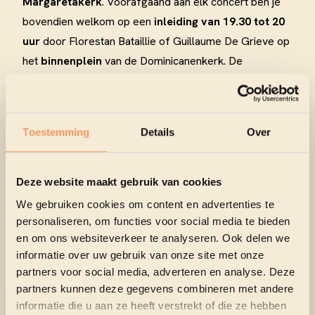
Margaretakerk
. Voorafgaand aan elk concert ben je
bovendien welkom op een
inleiding van 19.30 tot 20
uur
door Florestan Bataillie of
Guillaume De Grieve
op
het
binnenplein
van de Dominicanenkerk. De
concerten
zelf gaan van start om
20.30 uur
.
2026 is bovendien een bijzonder
jubileumjaar voor
de Koningin Elisabethwedstrijd
, die haar 75-jarig
Toestemming
Details
Over
bestaan viert. Artistiek verantwoordelijke Liebrecht
Vanbeckevoort, zelf laureaat van de wedstrijd in 2007,
brengt daarom een hommage met een programmatie
Deze website maakt gebruik van cookies
vol iconische laureaten van de Koningin
We gebruiken cookies om content en advertenties te
Elisabethwedstrijd.
personaliseren, om functies voor social media te bieden
Het gemeentebestuur van Knokke-Heist is bijzonder
en om ons websiteverkeer te analyseren. Ook delen we
informatie over uw gebruik van onze site met onze
trots op deze feestelijke editie van Klassiek Leeft
partners voor social media, adverteren en analyse. Deze
Meesterlijk 2026.
partners kunnen deze gegevens combineren met andere
informatie die u aan ze heeft verstrekt of die ze hebben