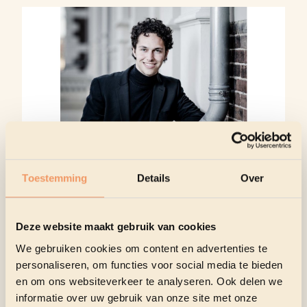
Als kersvers 1ste laureaat van de Koningin
Toestemming
Details
Over
Elisabethwedstrijd opent Nikola Meeuwsen het festival
met een programma dat grenzen aftast en verbeelding
prikkelt. Van Beethovens monumentale Hammerklavier
Deze website maakt gebruik van cookies
tot de fijnzinnige diepte van Mendelssohn en de
We gebruiken cookies om content en advertenties te
caleidoscopische fantasie van Schumann: een
personaliseren, om functies voor social media te bieden
spanningsboog vol contrast en karakter.
en om ons websiteverkeer te analyseren. Ook delen we
informatie over uw gebruik van onze site met onze